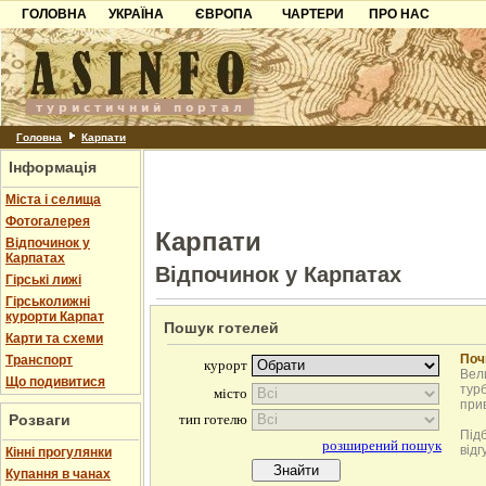
ГОЛОВНА
УКРАЇНА
ЄВРОПА
ЧАРТЕРИ
ПРО НАС
Карпати
Чорногорія
Контакти
Азов
Хорватія
Партнерам
Причорноморря
Болгарія
Додати готель
Шацьк
Албанія
Питання
Головна
Карпати
Інформація
Пошук готелів
Міста і селища
Фотогалерея
Карпати
Відпочинок у
Карпатах
Відпочинок у Карпатах
Гірські лижі
Гірськолижні
курорти Карпат
Пошук готелей
Карти та схеми
Поч
Транспорт
Вели
Що подивитися
турб
при
Розваги
Під
відг
Кінні прогулянки
Купання в чанах