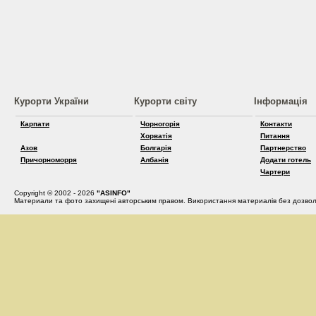
Курорти України
Курорти світу
Інформація
Карпати
Чорногорія
Контакти
Хорватія
Питання
Азов
Болгарія
Партнерство
Причорноморря
Албанія
Додати готель
Чартери
Copyright © 2002 - 2026
"ASINFO"
Материали та фото захищені авторським правом. Використання материалів без дозвол