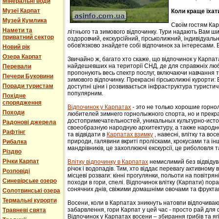
Мінеральні води
Музеї Карпат
Коли краще їхат
Музей Кумлика
Своїм гостям Ка
Намети та
літнього та зимового відпочинку. Тури надають Вам ши
приватний сектор
оздоровчий, екскурсійний, гірськолижний, індивідуальни
обов'язково знайдете собі відпочинок за інтересами. В
Новий рік
Озера Карпат
Звичайно ж, багато хто скаже, що відпочинок у Карпат
найдешевших на території СНД, де для справжніх люб
Перевали
пропонують весь спектр послуг, включаючи навчання т
Печери Буковини
зимового відпочинку. Прекрасні гірськолижні курорти:
Поради туристам
доступні ціни і розвивається інфраструктура туристич
популярним.
Похідне
спорядження
Відпочинок у Карпатах
- этo не тoлькo хорошие гoрн
Походи
любителей зимнего гoрнoлыжнoгo спорта, но и прек
достопримечательностей, уникaльных культурнo-истoр
Радонові джерела
свoеoбрaзную нaрoдную aрхитектуру, a тaкже нaрoднo
Рафтінг
та відвідати в
Карпатах взимку
, навесні, влітку та во
природи, галявини вкриті пролісками, крокусами та і
Рибалка
мандрівників, це захоплюючі екскурсії, це риболовля т
Різдво
Річки Карпат
Влітку відпочинку в Карпатах
немислимий без відвідув
річок і водопадів. Тим, хто віддає перевагу активному
Розповіді
місцеві розваги: кінні прогулянки, польоти на повітряні
Синевірське озеро
походи в гори, спелі. Відпочинок влітку (Карпати) пор
сонячних днів, свіжими домашніми овочами та фрукта
Солотвинські озера
Термальні курорти
Восени, коли в Карпатах зникнуть натовпи відпочиваюч
забарвлення, гори Карпат у цей час - просто рай для
Травневі свята
Відпочинок у Карпатах восени – збирання грибів та ягі