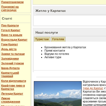
Парапланеризм
Подорожі на
снігоходах
Житло у Карпатах
Статті
Про Карпати
Готелі Карпат
Наші послуги
Вино та коньяк
Туристам
Готелям
Водоспади Карпат
Гори Карпат
Бронювання житла у Карпатах
День міста
Прямі контакти
Замки та палаци
Відгуки по готелях
Активні тури
Заповідники
Зелений туризм
Івана-Купала
Карпатський
трамвай
Розміщення інформації про готель на нашому
Редагування інформації і цін на вимогу
Коли відпочивати
Відпочинок у Ка
Лічільник відвідувачів
натуральна краса
Крафтове пиво в
тури до Карпат
с
Карпатах
Карпатах Ви змож
Легенди Карпат
сповнена народн
славляться свої
Лижне
красивими гірськ
спорядження
іншими цілющим