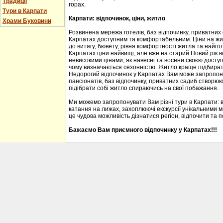
Традиції
горах.
Тури в Карпати
Карпати: відпочинок, ціни, житло
Храми Буковини
Розвинена мережа готелів, баз відпочинку, приватних
Карпатах доступним та комфортабельним. Ціни на житл
до витягу, бювету, рівня комфортності житла та найгол
Карпатах ціни найвищі, але вже на старий Новий рік 
невисокими цінами, як навесні та восени своєю доступ
чому визначається сезонністю. Житло краще підбирати
Недорогий відпочинок у Карпатах Вам може запропону
пансіонатів, баз відпочинку, приватних садиб створю
підібрати собі житло спираючись на свої побажання.
Ми можемо запропонувати Вам різні тури в Карпати: 
катання на лижах, захоплюючі екскурсії унікальними м
це чудова можливість дізнатися регіон, відпочити та 
Бажаємо Вам приємного відпочинку у Карпатах!!!