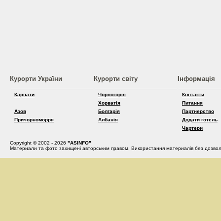
Курорти України
Курорти світу
Інформація
Карпати
Чорногорія
Контакти
Хорватія
Питання
Азов
Болгарія
Партнерство
Причорноморря
Албанія
Додати готель
Чартери
Copyright © 2002 - 2026
"ASINFO"
Материали та фото захищені авторським правом. Використання материалів без дозвол