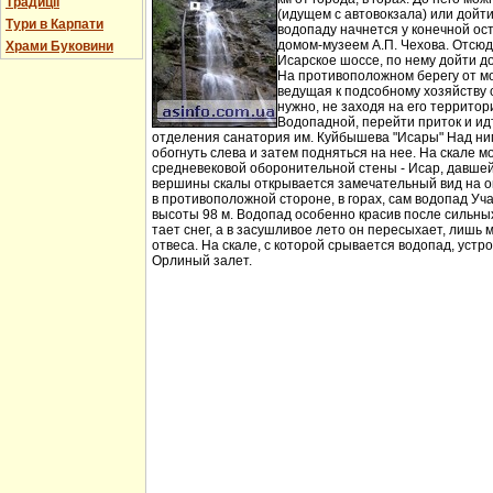
Традиції
(идущем с автовокзала) или дойт
Тури в Карпати
водопаду начнется у конечной ос
домом-музеем А.П. Чехова. Отсюд
Храми Буковини
Исарское шоссе, по нему дойти д
На противоположном берегу от мо
ведущая к подсобному хозяйству
нужно, не заходя на его территори
Водопадной, перейти приток и идт
отделения санатория им. Куйбышева "Исары" Над ни
обогнуть слева и затем подняться на нее. На скале м
средневековой оборонительной стены - Исар, давшей
вершины скалы открывается замечательный вид на ок
в противоположной стороне, в горах, сам водопад Уча
высоты 98 м. Водопад особенно красив после сильных 
тает снег, а в засушливое лето он пересыхает, лишь 
отвеса. На скале, с которой срывается водопад, устр
Орлиный залет.