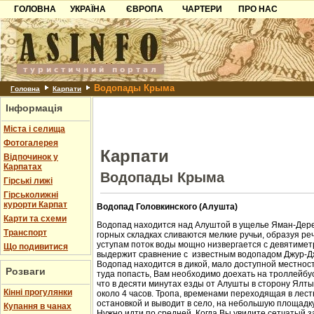
ГОЛОВНА
УКРАЇНА
ЄВРОПА
ЧАРТЕРИ
ПРО НАС
Карпати
Чорногорія
Контакти
Азов
Хорватія
Партнерам
Причорноморря
Болгарія
Додати готель
Водопады Крыма
Шацьк
Албанія
Питання
Головна
Карпати
Інформація
Пошук готелів
Міста і селища
Фотогалерея
Карпати
Відпочинок у
Карпатах
Водопады Крыма
Гірські лижі
Гірськолижні
курорти Карпат
Водопад Головкинского (Алушта)
Карти та схеми
Водопад находится над Алуштой в ущелье Яман-Дере
Транспорт
горных складках сливаются мелкие ручьи, образуя ре
уступам поток воды мощно низвергается с девятиметр
Що подивитися
выдержит сравнение с известным водопадом Джур-Д
Водопад находится в дикой, мало доступной местност
Розваги
туда попасть, Вам необходимо доехать на троллейбус
что в десяти минутах езды от Алушты в сторону Ялт
Кінні прогулянки
около 4 часов. Тропа, временами переходящая в лест
остановкой и выводит в село, на небольшую площадк
Купання в чанах
Нужно идти по средней. Когда Вы увидите сетчатый з