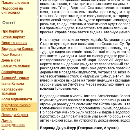
Парапланеризм
несколько сосен, то смотрите за вывесками на домах.
указатель: "Улица Верхняя". Она заканчивается возл
Подорожі на
село, от которого остались столбы ворот и чудом со
снігоходах
калитка. За воротами идите сразу направо, в сторон
время левой стороны. Вы будете проходить виноградн
Статті
развилки, то единственным ориентиром будет более у
Вы правильно идете, Вам встретится домик лесника. 
Про Карпати
просека, справа открывается вид на Северную Демер
Готелі Карпат
И вот, спустя несколько минут ходьбы Вы увидите руч
Вино та коньяк
Старые путеводители называют его Сохахнын-Су. Пр
моста Вы увидите хорошо выраженную развилку, но з
Водоспади Карпат
туда, где виден железобетонный столб с полу стерто
Гори Карпат
услышите шум воды и ниже по склону увидите ручей,
каптированного родника Ай-Иори. После Ай-Иори мину
День міста
берите левее и дальше увидите железобетонный столб
Замки та палаци
расходятся две дороги. Здесь уже держитесь правой 
Заповідники
деревьями в пределах видимости, метрах в 50 ниже п
железобетонный столб с надписью "146-151-147". По
Зелений туризм
влево, и вскоре выйдете на тропу, ведущую к каскада
Івана-Купала
стороне ущелья Улу-Узень. Через несколько минут Вы
водопад Головкинского.
Карпатський
трамвай
Водопад назвали в честь Николая Алексеевича Головки
Коли відпочивати
крупных русских геологов и гидрогеологов конца XIX 
огромную работу для сельского хозяйства Крыма. В 
Крафтове пиво в
Головкинский изучал гидрогеологию Крыма, подземн
Карпатах
По проектам ученого были устроены первые водопров
Легенди Карпат
курортах, он дал практические указания по орошени
артезианской воды, по устройству дождемеров, водо
Лижне
спорядження
Водопад Джур-Джур (Генеральское, Алушта)