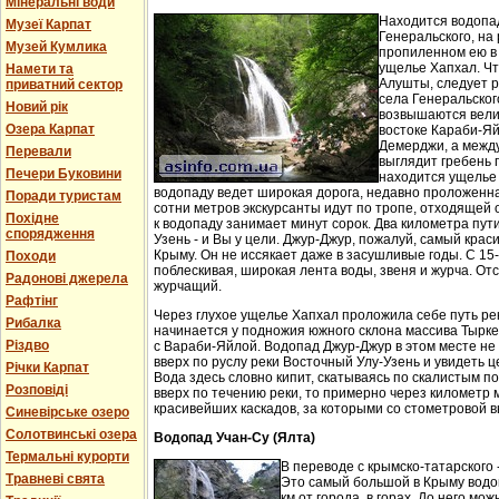
Мінеральні води
Находится водопа
Музеї Карпат
Генеральского, на 
Музей Кумлика
пропиленном ею в
ущелье Хапхал. Чт
Намети та
Алушты, следует 
приватний сектор
села Генеральског
Новий рік
возвышаются вели
Озера Карпат
востоке Караби-Яй
Демерджи, а между
Перевали
выглядит гребень 
Печери Буковини
находится ущелье 
водопаду ведет широкая дорога, недавно проложенн
Поради туристам
сотни метров экскурсанты идут по тропе, отходящей о
Похідне
к водопаду занимает минут сорок. Два километра пут
спорядження
Узень - и Вы у цели. Джур-Джур, пожалуй, самый кра
Крыму. Он не иссякает даже в засушливые годы. С 15
Походи
поблескивая, широкая лента воды, звеня и журча. Отс
Радонові джерела
журчащий.
Рафтінг
Через глухое ущелье Хапхал проложила себе путь ре
Рибалка
начинается у подножия южного склона массива Тырк
Різдво
с Вараби-Яйлой. Водопад Джур-Джур в этом месте н
вверх по руслу реки Восточный Улу-Узень и увидеть ц
Річки Карпат
Вода здесь словно кипит, скатываясь по скалистым п
Розповіді
вверх по течению реки, то примерно через километр 
красивейших каскадов, за которыми со стометровой в
Синевірське озеро
Солотвинські озера
Водопад Учан-Су (Ялта)
Термальні курорти
В переводе с крымско-татарского 
Травневі свята
Это самый большой в Крыму водо
км от города, в горах. До него м