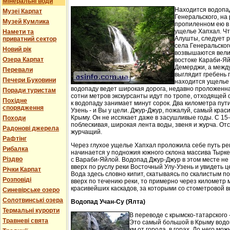
Мінеральні води
Находится водопа
Музеї Карпат
Генеральского, на 
Музей Кумлика
пропиленном ею в
ущелье Хапхал. Чт
Намети та
Алушты, следует 
приватний сектор
села Генеральског
Новий рік
возвышаются вели
Озера Карпат
востоке Караби-Яй
Демерджи, а между
Перевали
выглядит гребень 
Печери Буковини
находится ущелье 
водопаду ведет широкая дорога, недавно проложенн
Поради туристам
сотни метров экскурсанты идут по тропе, отходящей о
Похідне
к водопаду занимает минут сорок. Два километра пут
спорядження
Узень - и Вы у цели. Джур-Джур, пожалуй, самый кра
Крыму. Он не иссякает даже в засушливые годы. С 15
Походи
поблескивая, широкая лента воды, звеня и журча. Отс
Радонові джерела
журчащий.
Рафтінг
Через глухое ущелье Хапхал проложила себе путь ре
Рибалка
начинается у подножия южного склона массива Тырк
Різдво
с Вараби-Яйлой. Водопад Джур-Джур в этом месте н
вверх по руслу реки Восточный Улу-Узень и увидеть ц
Річки Карпат
Вода здесь словно кипит, скатываясь по скалистым п
Розповіді
вверх по течению реки, то примерно через километр 
красивейших каскадов, за которыми со стометровой в
Синевірське озеро
Солотвинські озера
Водопад Учан-Су (Ялта)
Термальні курорти
В переводе с крымско-татарского 
Травневі свята
Это самый большой в Крыму водо
км от города, в горах. До него м