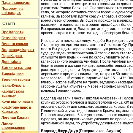
Парапланеризм
несколько сосен, то смотрите за вывесками на домах.
указатель: "Улица Верхняя". Она заканчивается возл
Подорожі на
село, от которого остались столбы ворот и чудом со
снігоходах
калитка. За воротами идите сразу направо, в сторон
время левой стороны. Вы будете проходить виноградн
Статті
развилки, то единственным ориентиром будет более у
Вы правильно идете, Вам встретится домик лесника. 
Про Карпати
просека, справа открывается вид на Северную Демер
Готелі Карпат
И вот, спустя несколько минут ходьбы Вы увидите руч
Вино та коньяк
Старые путеводители называют его Сохахнын-Су. Пр
моста Вы увидите хорошо выраженную развилку, но з
Водоспади Карпат
туда, где виден железобетонный столб с полу стерто
Гори Карпат
услышите шум воды и ниже по склону увидите ручей,
каптированного родника Ай-Иори. После Ай-Иори мину
День міста
берите левее и дальше увидите железобетонный столб
Замки та палаци
расходятся две дороги. Здесь уже держитесь правой 
Заповідники
деревьями в пределах видимости, метрах в 50 ниже п
железобетонный столб с надписью "146-151-147". По
Зелений туризм
влево, и вскоре выйдете на тропу, ведущую к каскада
Івана-Купала
стороне ущелья Улу-Узень. Через несколько минут Вы
водопад Головкинского.
Карпатський
трамвай
Водопад назвали в честь Николая Алексеевича Головки
Коли відпочивати
крупных русских геологов и гидрогеологов конца XIX 
огромную работу для сельского хозяйства Крыма. В 
Крафтове пиво в
Головкинский изучал гидрогеологию Крыма, подземн
Карпатах
По проектам ученого были устроены первые водопров
Легенди Карпат
курортах, он дал практические указания по орошени
артезианской воды, по устройству дождемеров, водо
Лижне
спорядження
Водопад Джур-Джур (Генеральское, Алушта)