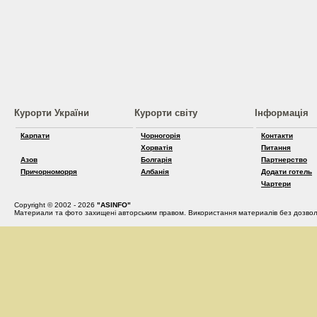
Курорти України
Курорти світу
Інформація
Карпати
Чорногорія
Контакти
Хорватія
Питання
Азов
Болгарія
Партнерство
Причорноморря
Албанія
Додати готель
Чартери
Copyright © 2002 - 2026
"ASINFO"
Материали та фото захищені авторським правом. Використання материалів без дозвол