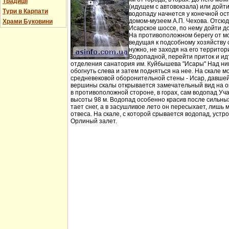
Традиції
(идущем с автовокзала) или дойт
Тури в Карпати
водопаду начнется у конечной ос
домом-музеем А.П. Чехова. Отсюд
Храми Буковини
Исарское шоссе, по нему дойти д
На противоположном берегу от мо
ведущая к подсобному хозяйству
нужно, не заходя на его территори
Водопадной, перейти приток и идт
отделения санатория им. Куйбышева "Исары" Над ни
обогнуть слева и затем подняться на нее. На скале м
средневековой оборонительной стены - Исар, давшей
вершины скалы открывается замечательный вид на ок
в противоположной стороне, в горах, сам водопад Уча
высоты 98 м. Водопад особенно красив после сильных 
тает снег, а в засушливое лето он пересыхает, лишь 
отвеса. На скале, с которой срывается водопад, устр
Орлиный залет.