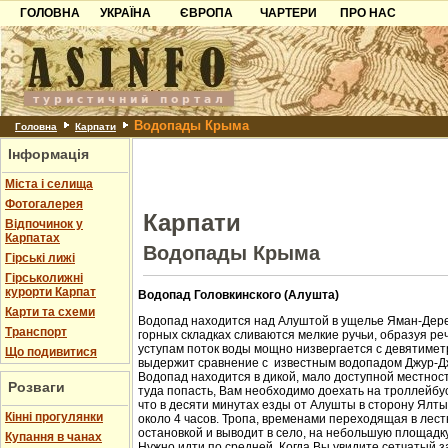
ГОЛОВНА
УКРАЇНА
ЄВРОПА
ЧАРТЕРИ
ПРО НАС
Карпати
Чорногорія
Контакти
Азов
Хорватія
Партнерам
Причорноморря
Болгарія
Додати готель
Водопады Крыма
Шацьк
Албанія
Питання
Головна
Карпати
Інформація
Пошук готелів
Міста і селища
Фотогалерея
Карпати
Відпочинок у
Карпатах
Водопады Крыма
Гірські лижі
Гірськолижні
курорти Карпат
Водопад Головкинского (Алушта)
Карти та схеми
Водопад находится над Алуштой в ущелье Яман-Дере
Транспорт
горных складках сливаются мелкие ручьи, образуя ре
уступам поток воды мощно низвергается с девятиметр
Що подивитися
выдержит сравнение с известным водопадом Джур-Д
Водопад находится в дикой, мало доступной местност
Розваги
туда попасть, Вам необходимо доехать на троллейбус
что в десяти минутах езды от Алушты в сторону Ялт
Кінні прогулянки
около 4 часов. Тропа, временами переходящая в лест
остановкой и выводит в село, на небольшую площадк
Купання в чанах
Нужно идти по средней. Когда Вы увидите сетчатый з