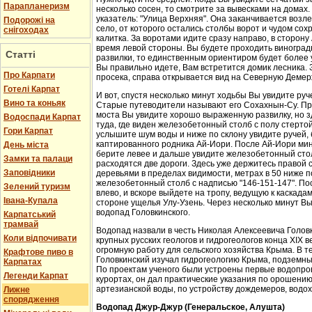
Парапланеризм
несколько сосен, то смотрите за вывесками на домах.
указатель: "Улица Верхняя". Она заканчивается возл
Подорожі на
село, от которого остались столбы ворот и чудом со
снігоходах
калитка. За воротами идите сразу направо, в сторон
время левой стороны. Вы будете проходить виноградн
Статті
развилки, то единственным ориентиром будет более у
Вы правильно идете, Вам встретится домик лесника. 
Про Карпати
просека, справа открывается вид на Северную Демер
Готелі Карпат
И вот, спустя несколько минут ходьбы Вы увидите руч
Вино та коньяк
Старые путеводители называют его Сохахнын-Су. Пр
моста Вы увидите хорошо выраженную развилку, но з
Водоспади Карпат
туда, где виден железобетонный столб с полу стерто
Гори Карпат
услышите шум воды и ниже по склону увидите ручей,
каптированного родника Ай-Иори. После Ай-Иори мину
День міста
берите левее и дальше увидите железобетонный столб
Замки та палаци
расходятся две дороги. Здесь уже держитесь правой 
Заповідники
деревьями в пределах видимости, метрах в 50 ниже п
железобетонный столб с надписью "146-151-147". По
Зелений туризм
влево, и вскоре выйдете на тропу, ведущую к каскада
Івана-Купала
стороне ущелья Улу-Узень. Через несколько минут Вы
водопад Головкинского.
Карпатський
трамвай
Водопад назвали в честь Николая Алексеевича Головки
Коли відпочивати
крупных русских геологов и гидрогеологов конца XIX 
огромную работу для сельского хозяйства Крыма. В 
Крафтове пиво в
Головкинский изучал гидрогеологию Крыма, подземн
Карпатах
По проектам ученого были устроены первые водопров
Легенди Карпат
курортах, он дал практические указания по орошени
артезианской воды, по устройству дождемеров, водо
Лижне
спорядження
Водопад Джур-Джур (Генеральское, Алушта)