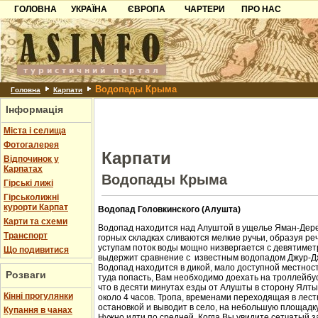
ГОЛОВНА
УКРАЇНА
ЄВРОПА
ЧАРТЕРИ
ПРО НАС
Карпати
Чорногорія
Контакти
Азов
Хорватія
Партнерам
Причорноморря
Болгарія
Додати готель
Водопады Крыма
Шацьк
Албанія
Питання
Головна
Карпати
Інформація
Пошук готелів
Міста і селища
Фотогалерея
Карпати
Відпочинок у
Карпатах
Водопады Крыма
Гірські лижі
Гірськолижні
курорти Карпат
Водопад Головкинского (Алушта)
Карти та схеми
Водопад находится над Алуштой в ущелье Яман-Дере
Транспорт
горных складках сливаются мелкие ручьи, образуя ре
уступам поток воды мощно низвергается с девятиметр
Що подивитися
выдержит сравнение с известным водопадом Джур-Д
Водопад находится в дикой, мало доступной местност
Розваги
туда попасть, Вам необходимо доехать на троллейбус
что в десяти минутах езды от Алушты в сторону Ялт
Кінні прогулянки
около 4 часов. Тропа, временами переходящая в лест
остановкой и выводит в село, на небольшую площадк
Купання в чанах
Нужно идти по средней. Когда Вы увидите сетчатый з