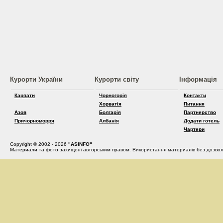
Курорти України
Курорти світу
Інформація
Карпати
Чорногорія
Контакти
Хорватія
Питання
Азов
Болгарія
Партнерство
Причорноморря
Албанія
Додати готель
Чартери
Copyright © 2002 - 2026
"ASINFO"
Материали та фото захищені авторським правом. Використання материалів без дозвол