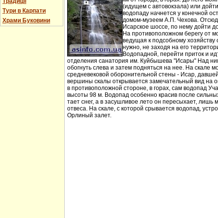
Традиції
(идущем с автовокзала) или дойт
Тури в Карпати
водопаду начнется у конечной ос
домом-музеем А.П. Чехова. Отсюд
Храми Буковини
Исарское шоссе, по нему дойти д
На противоположном берегу от мо
ведущая к подсобному хозяйству
нужно, не заходя на его территори
Водопадной, перейти приток и идт
отделения санатория им. Куйбышева "Исары" Над ни
обогнуть слева и затем подняться на нее. На скале м
средневековой оборонительной стены - Исар, давшей
вершины скалы открывается замечательный вид на ок
в противоположной стороне, в горах, сам водопад Уча
высоты 98 м. Водопад особенно красив после сильных 
тает снег, а в засушливое лето он пересыхает, лишь 
отвеса. На скале, с которой срывается водопад, устр
Орлиный залет.