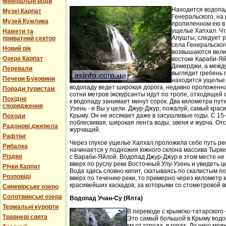
Мінеральні води
Находится водопа
Музеї Карпат
Генеральского, на 
Музей Кумлика
пропиленном ею в
ущелье Хапхал. Чт
Намети та
Алушты, следует 
приватний сектор
села Генеральског
Новий рік
возвышаются вели
Озера Карпат
востоке Караби-Яй
Демерджи, а между
Перевали
выглядит гребень 
Печери Буковини
находится ущелье 
водопаду ведет широкая дорога, недавно проложенн
Поради туристам
сотни метров экскурсанты идут по тропе, отходящей о
Похідне
к водопаду занимает минут сорок. Два километра пут
спорядження
Узень - и Вы у цели. Джур-Джур, пожалуй, самый кра
Крыму. Он не иссякает даже в засушливые годы. С 15
Походи
поблескивая, широкая лента воды, звеня и журча. Отс
Радонові джерела
журчащий.
Рафтінг
Через глухое ущелье Хапхал проложила себе путь ре
Рибалка
начинается у подножия южного склона массива Тырк
Різдво
с Вараби-Яйлой. Водопад Джур-Джур в этом месте н
вверх по руслу реки Восточный Улу-Узень и увидеть ц
Річки Карпат
Вода здесь словно кипит, скатываясь по скалистым п
Розповіді
вверх по течению реки, то примерно через километр 
красивейших каскадов, за которыми со стометровой в
Синевірське озеро
Солотвинські озера
Водопад Учан-Су (Ялта)
Термальні курорти
В переводе с крымско-татарского 
Травневі свята
Это самый большой в Крыму водо
км от города, в горах. До него м