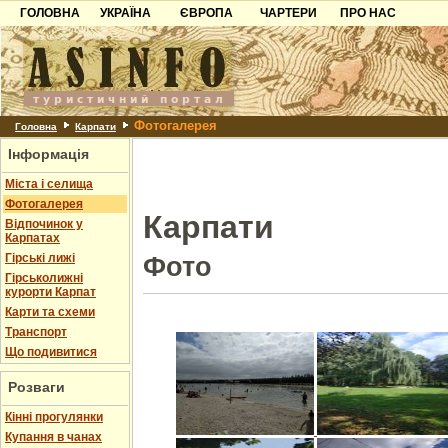
ГОЛОВНА
УКРАЇНА
ЄВРОПА
ЧАРТЕРИ
ПРО НАС
Карпати
Чорногорія
Контакти
Азов
Хорватія
Партнерам
Причорноморря
Болгарія
Додати готель
Фотогалерея
Шацьк
Албанія
Питання
Головна
Карпати
Інформація
Пошук готелів
Міста і селища
Фотогалерея
Карпати
Відпочинок у
Карпатах
Гірські лижі
Фото
Гірськолижні
курорти Карпат
Карти та схеми
Транспорт
Що подивитися
Розваги
Кінні прогулянки
Купання в чанах