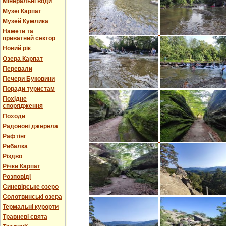
Мінеральні води
Музеї Карпат
Музей Кумлика
Намети та
приватний сектор
Новий рік
Озера Карпат
Перевали
Печери Буковини
Поради туристам
Похідне
спорядження
Походи
Радонові джерела
Рафтінг
Рибалка
Різдво
Річки Карпат
Розповіді
Синевірське озеро
Солотвинські озера
Термальні курорти
Травневі свята