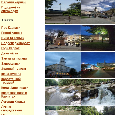
Парапланеризм
Подорожі на
снігоходах
Статті
Про Карпати
Готелі Карпат
Вино та коньяк
Водоспади Карпат
Гори Карпат
День міста
Замки та палаци
Заповідники
Зелений туризм
Івана-Купала
Карпатський
трамвай
Коли відпочивати
Крафтове пиво в
Карпатах
Легенди Карпат
Лижне
спорядження