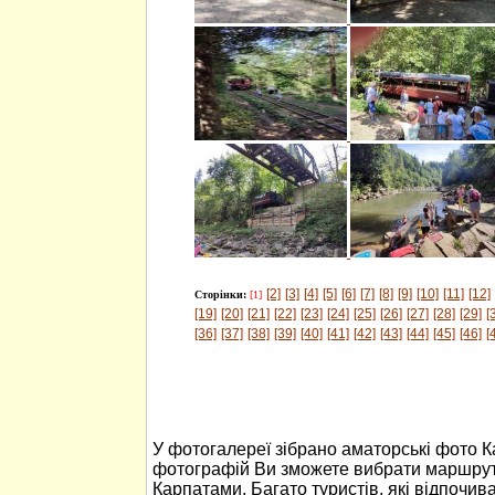
[2]
[3]
[4]
[5]
[6]
[7]
[8]
[9]
[10]
[11]
[12]
Сторінки:
[1]
[19]
[20]
[21]
[22]
[23]
[24]
[25]
[26]
[27]
[28]
[29]
[
[36]
[37]
[38]
[39]
[40]
[41]
[42]
[43]
[44]
[45]
[46]
[
У фотогалереї зібрано аматорські фото 
фотографій Ви зможете вибрати маршрут
Карпатами. Багато туристів, які відпочив