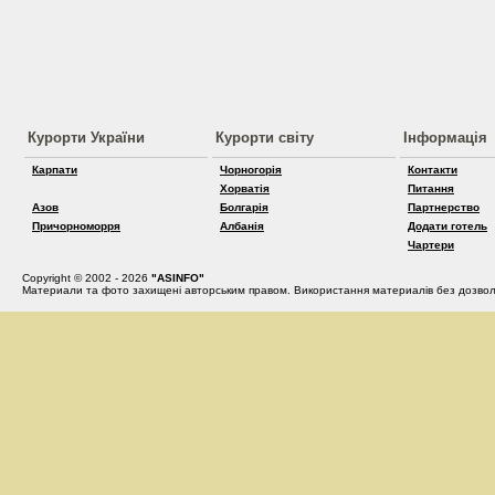
Курорти України
Курорти світу
Інформація
Карпати
Чорногорія
Контакти
Хорватія
Питання
Азов
Болгарія
Партнерство
Причорноморря
Албанія
Додати готель
Чартери
Copyright © 2002 - 2026
"ASINFO"
Материали та фото захищені авторським правом. Використання материалів без дозвол