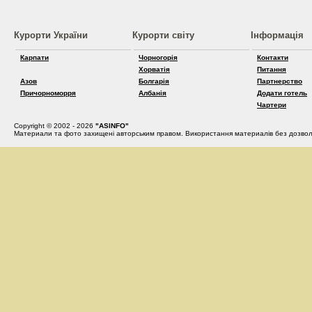
Курорти України
Курорти світу
Інформація
Карпати
Чорногорія
Контакти
Хорватія
Питання
Азов
Болгарія
Партнерство
Причорноморря
Албанія
Додати готель
Чартери
Copyright © 2002 - 2026
"ASINFO"
Материали та фото захищені авторським правом. Використання материалів без дозвол