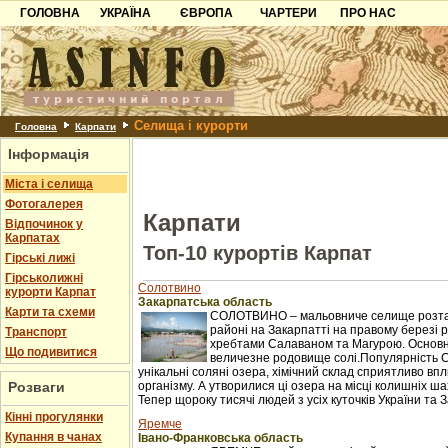
ГОЛОВНА
УКРАЇНА
ЄВРОПА
ЧАРТЕРИ
ПРО НАС
Карпати
Чорногорія
Контакти
Азов
Хорватія
Партнерам
Причорноморря
Болгарія
Додати готель
Селища і курорти
Шацьк
Албанія
Питання
Головна
Карпати
Інформація
Пошук готелів
Міста і селища
Фотогалерея
Карпати
Відпочинок у
Карпатах
Топ-10 курортів Карпат
Гірські лижі
Гірськолижні
Солотвино
курорти Карпат
Закарпатська область
Карти та схеми
СОЛОТВИНО – мальовниче селище розташ
районі на Закарпатті на правому березі рі
Транспорт
хребтами Салаваном та Магурою. Основне 
Що подивитися
величезне родовище солі.Популярність 
унікальні соляні озера, хімічний склад сприятливо в
Розваги
організму. А утворилися ці озера на місці колишніх ш
Тепер щороку тисячі людей з усіх куточків України та З
Кінні прогулянки
Яремче
Купання в чанах
Івано-Франковська область