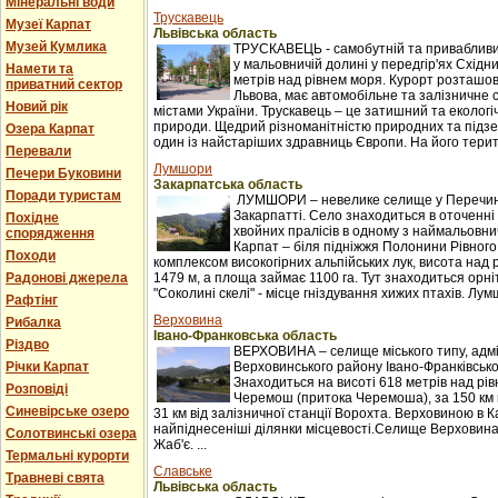
Мінеральні води
Трускавець
Музеї Карпат
Львівська область
Музей Кумлика
ТРУСКАВЕЦЬ - самобутній та привабливи
у мальовничій долині у передгір'ях Східни
Намети та
метрів над рівнем моря. Курорт розташова
приватний сектор
Львова, має автомобільне та залізничне 
Новий рік
містами України. Трускавець – це затишний та екологі
природи. Щедрий різноманітністю природних та підзе
Озера Карпат
один із найстаріших здравниць Європи. На його терито
Перевали
Лумшори
Печери Буковини
Закарпатська область
Поради туристам
ЛУМШОРИ – невелике селище у Перечинс
Закарпатті. Село знаходиться в оточенні 
Похідне
хвойних пралісів в одному з наймальовни
спорядження
Карпат – біля підніжжя Полонини Рівного
Походи
комплексом високогірних альпійських лук, висота над 
Радонові джерела
1479 м, а площа займає 1100 га. Тут знаходиться орні
"Соколині скелі" - місце гніздування хижих птахів. Лумш
Рафтінг
Верховина
Рибалка
Івано-Франковська область
Різдво
ВЕРХОВИНА – селище міського типу, адм
Річки Карпат
Верховинського району Івано-Франківської
Знаходиться на висоті 618 метрів над рі
Розповіді
Черемош (притока Черемоша), за 150 км в
Синевірське озеро
31 км від залізничної станції Ворохта. Верховиною в
найпіднесеніші ділянки місцевості.Селище Верховина
Солотвинські озера
Жаб'є. ...
Термальні курорти
Славське
Травневі свята
Львівська область