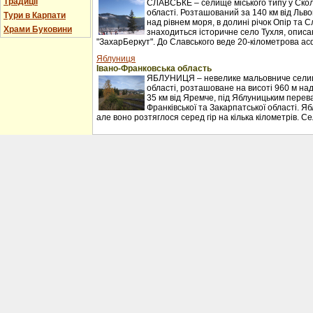
Традиції
СЛАВСЬКЕ – селище міського типу у Сколі
області. Розташований за 140 км від Льво
Тури в Карпати
над рівнем моря, в долині річок Опір та С
Храми Буковини
знаходиться історичне село Тухля, описан
"ЗахарБеркут". До Славського веде 20-кілометрова ас
Яблуниця
Івано-Франковська область
ЯБЛУНИЦЯ – невелике мальовниче селищ
області, розташоване на висоті 960 м над
35 км від Яремче, під Яблуницьким перев
Франківської та Закарпатської області. Я
але воно розтяглося серед гір на кілька кілометрів. С