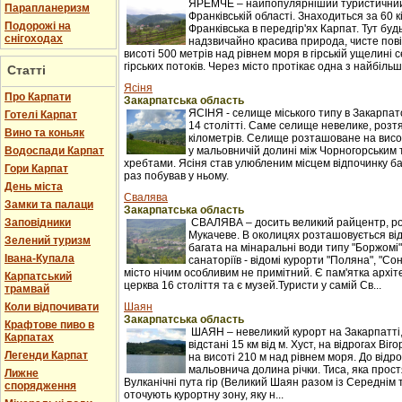
ЯРЕМЧЕ – найпопулярніший туристичний 
Парапланеризм
Франківській області. Знаходиться за 60 к
Подорожі на
Франківська в передгір'ях Карпат. Тут буд
снігоходах
надзвичайно красива природа, чисте пові
висоті 500 метрів над рівнем моря в гірській ущелині с
гірських потоків. Через місто протікає одна з найбільши
Статті
Ясіня
Про Карпати
Закарпатська область
ЯСІНЯ - селище міського типу в Закарпатс
Готелі Карпат
14 столітті. Саме селище невелике, розтяг
Вино та коньяк
кілометрів. Селище розташоване на висот
Водоспади Карпат
у мальовничій долині між Чорногорським
хребтами. Ясіня став улюбленим місцем відпочинку баг
Гори Карпат
раз побував у ньому.
День міста
Свалява
Замки та палаци
Закарпатська область
Заповідники
СВАЛЯВА – досить великий райцентр, ро
Мукачеве. В околицях розташовується ві
Зелений туризм
багата на мінаральні води типу "Боржомі"
Івана-Купала
санаторіїв - відомі курорти "Поляна", "С
місто нічим особливим не примітний. Є пам'ятка архіт
Карпатський
церква 16 століття та є музей.Туристи у самій Св...
трамвай
Коли відпочивати
Шаян
Закарпатська область
Крафтове пиво в
ШАЯН – невеликий курорт на Закарпатті
Карпатах
відстані 15 км від м. Хуст, на відрогах Ві
Легенди Карпат
на висоті 210 м над рівнем моря. До відр
мальовнича долина річки. Тиса, яка прост
Лижне
Вулканічні пута гір (Великий Шаян разом із Середні
спорядження
оточують курортну зону, яку н...